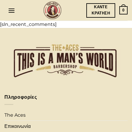
Μετάβαση
ΚΑΝΤΕ
0
στο
ΚΡΑΤΗΣΗ
περιεχόμενο
[sln_recent_comments]
Πληροφορίες
The Aces
Επικοινωνία